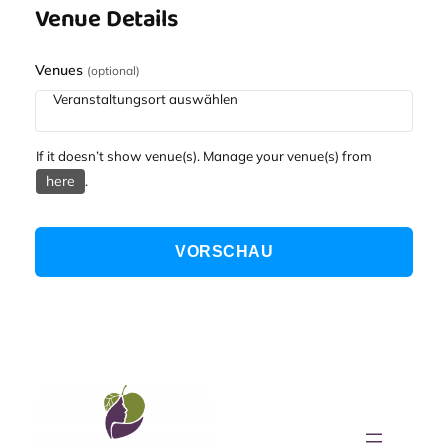
Venue Details
Venues
(optional)
If it doesn’t show venue(s). Manage your venue(s) from
here
.